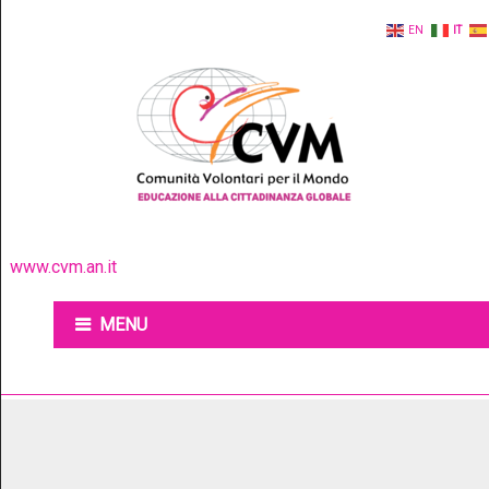
EN
IT
www.cvm.an.it
MENU