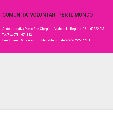
COMUNITA’ VOLONTARI PER IL MONDO
Sede operativa Porto San Giorgio – Viale delle Regioni, 06 – 63822 FM –
Tel/Fax 0734 674832
Email cvmap@cvm.an.it – Sito istituzionale WWW.CVM.AN.IT