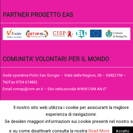
PARTNER PROGETTO EAS
COMUNITA’ VOLONTARI PER IL MONDO
Sede operativa Porto San Giorgio – Viale delle Regioni, 06 – 63822 FM –
Tel/Fax 0734 674832
Email cvmap@cvm.an.it – Sito istituzionale WWW.CVM.AN.IT
Il nostro sito web utilizza i cookie per assicurarti la migliore
esperienza di navigazione.
Se desideri maggiori informazioni sui cookie presenti nel nostro s
e su come disattivarli consulta la nostra
Read More
Accetto