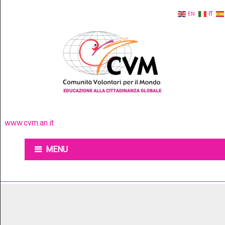
EN
IT
www.cvm.an.it
MENU