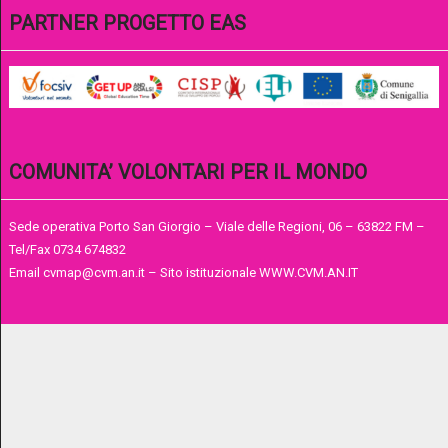
PARTNER PROGETTO EAS
COMUNITA’ VOLONTARI PER IL MONDO
Sede operativa Porto San Giorgio – Viale delle Regioni, 06 – 63822 FM –
Tel/Fax 0734 674832
Email cvmap@cvm.an.it – Sito istituzionale WWW.CVM.AN.IT