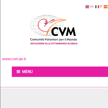
EN
IT
www.cvm.an.it
MENU