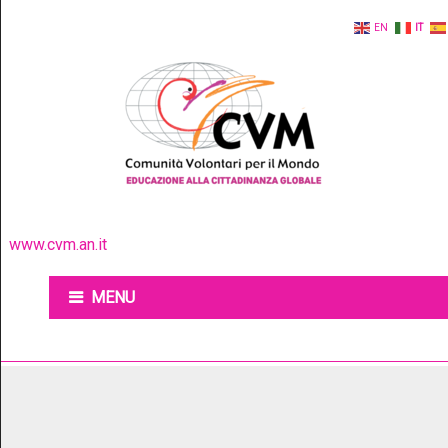
EN
IT
www.cvm.an.it
MENU