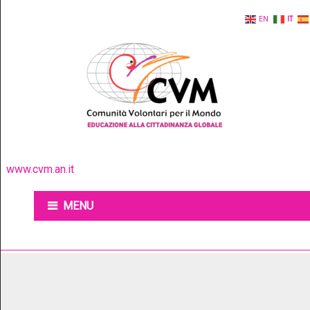
EN
IT
www.cvm.an.it
MENU