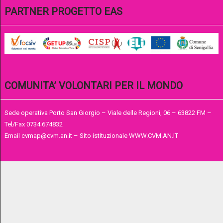
PARTNER PROGETTO EAS
COMUNITA’ VOLONTARI PER IL MONDO
Sede operativa Porto San Giorgio – Viale delle Regioni, 06 – 63822 FM –
Tel/Fax 0734 674832
Email cvmap@cvm.an.it – Sito istituzionale WWW.CVM.AN.IT