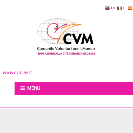
EN
IT
www.cvm.an.it
MENU