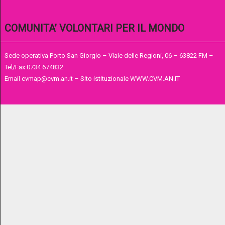
COMUNITA’ VOLONTARI PER IL MONDO
Sede operativa Porto San Giorgio – Viale delle Regioni, 06 – 63822 FM –
Tel/Fax 0734 674832
Email cvmap@cvm.an.it – Sito istituzionale WWW.CVM.AN.IT