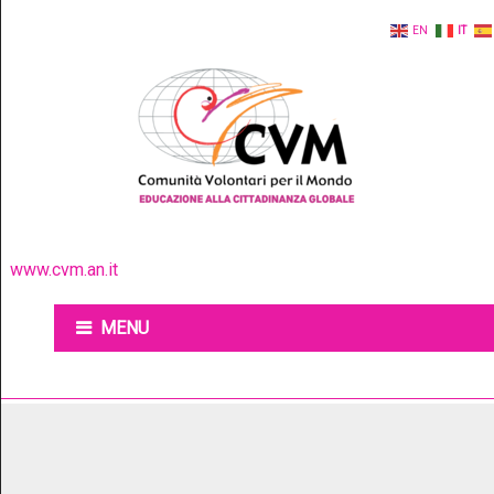
EN
IT
www.cvm.an.it
MENU