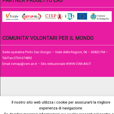
PARTNER PROGETTO EAS
COMUNITA’ VOLONTARI PER IL MONDO
Sede operativa Porto San Giorgio – Viale delle Regioni, 06 – 63822 FM –
Tel/Fax 0734 674832
Email cvmap@cvm.an.it – Sito istituzionale WWW.CVM.AN.IT
Il nostro sito web utilizza i cookie per assicurarti la migliore
esperienza di navigazione.