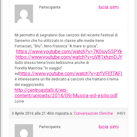
lucia simi
Partecipante
Mi permetto di segnalervi due canzoni del recente Festival di
Sanremo che ho utilizzato in classe alle medie.Irene
Fornaciari, “Blu”
; Nino Frassica “A mare si gioca”,
.
https://www.youtube.com/watch?v=7K0ioyS5PYk
https://www.youtube.com/watch?v=uV81xhznDJY
Sullo stesso tema trovo bellissima anche di
Fiorella Mannoia “In viaggio”
https://www.youtube.com/watch?v=zrfVFEfTAFI
ed
è interessante un file dedicato a canzoni che trattano il tema
del viaggio/esilio:
http://centroastalli.it/wp-
content/uploads/2014/09/Musica-ed-esilio.pdf
Lucia
3 Aprile 2016 alle 21:40
in risposta a:
Conversazioni Cliniche
#459
lucia simi
Partecipante