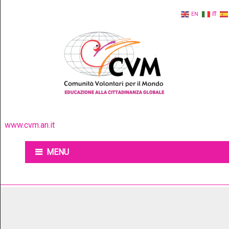
EN
IT
www.cvm.an.it
MENU