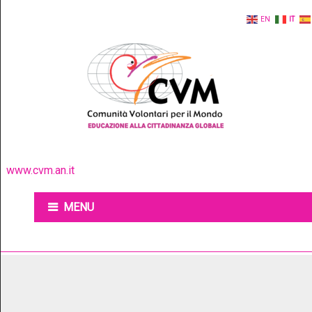
EN
IT
www.cvm.an.it
MENU