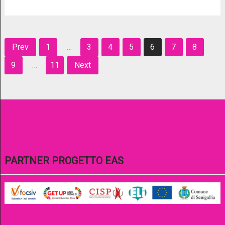
Navigazione
Prev
1
…
3
4
5
6
7
8
articoli
9
…
11
Next
PARTNER PROGETTO EAS