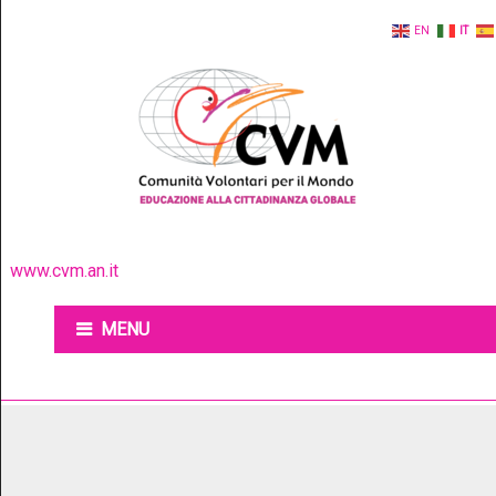
EN
IT
www.cvm.an.it
MENU