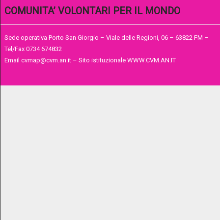
COMUNITA’ VOLONTARI PER IL MONDO
Sede operativa Porto San Giorgio – Viale delle Regioni, 06 – 63822 FM –
Tel/Fax 0734 674832
Email cvmap@cvm.an.it – Sito istituzionale WWW.CVM.AN.IT