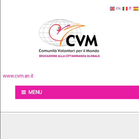
EN
IT
www.cvm.an.it
MENU