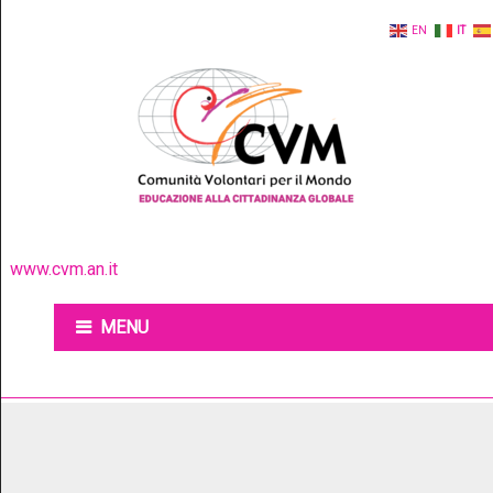
EN
IT
www.cvm.an.it
MENU