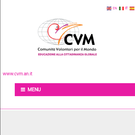
EN
IT
www.cvm.an.it
MENU