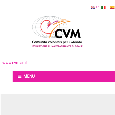
EN
IT
www.cvm.an.it
MENU