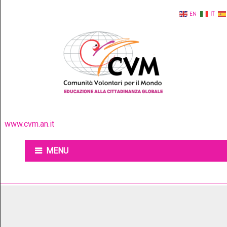
EN
IT
www.cvm.an.it
MENU