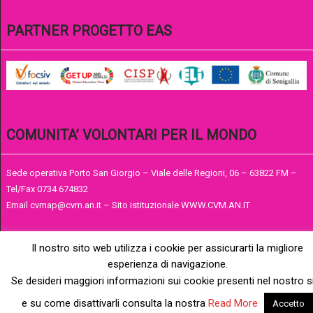
PARTNER PROGETTO EAS
COMUNITA’ VOLONTARI PER IL MONDO
Sede operativa Porto San Giorgio – Viale delle Regioni, 06 – 63822 FM –
Tel/Fax 0734 674832
Email cvmap@cvm.an.it – Sito istituzionale WWW.CVM.AN.IT
Il nostro sito web utilizza i cookie per assicurarti la migliore
esperienza di navigazione.
Se desideri maggiori informazioni sui cookie presenti nel nostro s
e su come disattivarli consulta la nostra
Read More
Accetto