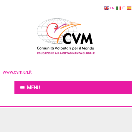
EN
IT
www.cvm.an.it
MENU