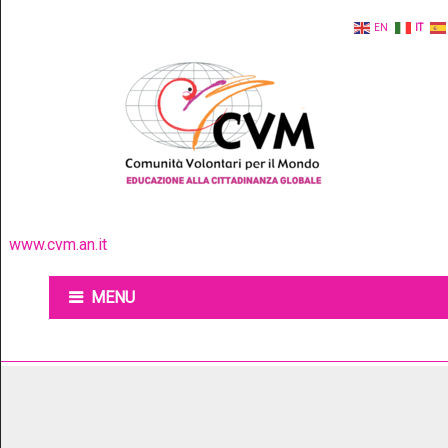
EN
IT
www.cvm.an.it
MENU