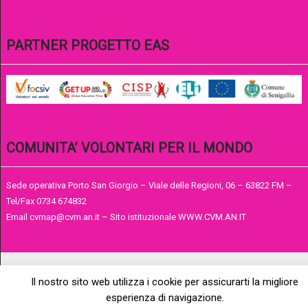
PARTNER PROGETTO EAS
COMUNITA’ VOLONTARI PER IL MONDO
Sede operativa Porto San Giorgio – Viale delle Regioni, 06 – 63822 FM –
Tel/Fax 0734 674832
Email cvmap@cvm.an.it – Sito istituzionale WWW.CVM.AN.IT
Il nostro sito web utilizza i cookie per assicurarti la migliore
esperienza di navigazione.