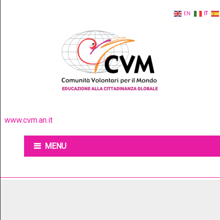
EN
IT
www.cvm.an.it
MENU