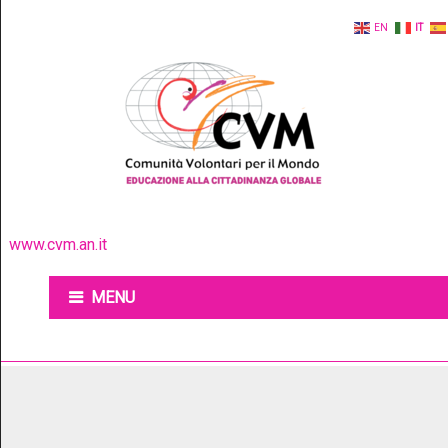
EN
IT
www.cvm.an.it
MENU