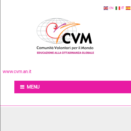
EN
IT
www.cvm.an.it
MENU