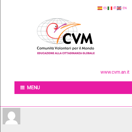
ES
IT
EN
www.cvm.an.it
MENU