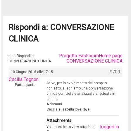
Rispondi a: CONVERSAZIONE
CLINICA
Progetto Eas
Forum
Home page
›
›
›
›
Rispondi a:
CONVERSAZIONE CLINICA
CONVERSAZIONE CLINICA
#709
10 Giugno 2016 alle 17:15
Cecilia Tognon
Salve, per lo svolgimento del compito
Partecipante
richiesto, alleghiamo una conversazione
clinica completa e analizzata effettuata in
classe.
A domani
Cecilia e Isabella :bye: :bye:
Attachments:
logged in
You must be
to view attached