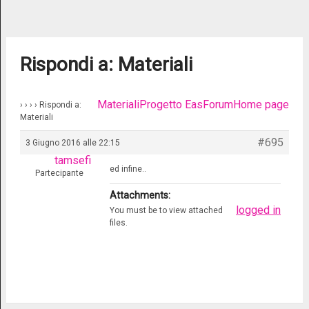
Rispondi a: Materiali
Materiali
Progetto Eas
Forum
Home page
›
›
›
›
Rispondi a:
Materiali
#695
3 Giugno 2016 alle 22:15
tamsefi
ed infine..
Partecipante
Attachments:
logged in
You must be
to view attached
files.