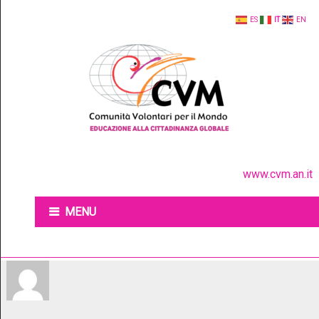
ES
IT
EN
www.cvm.an.it
MENU