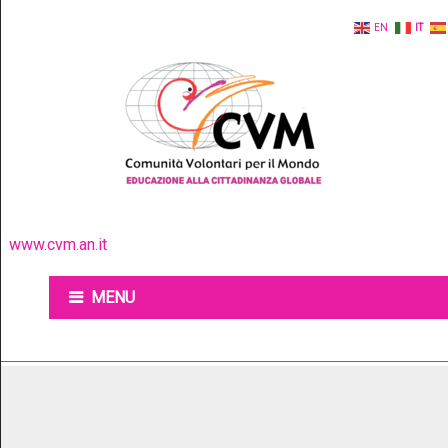
EN
IT
www.cvm.an.it
MENU