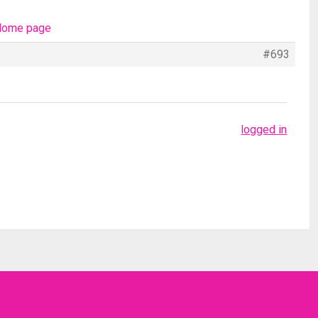
ome page
#693
logged in