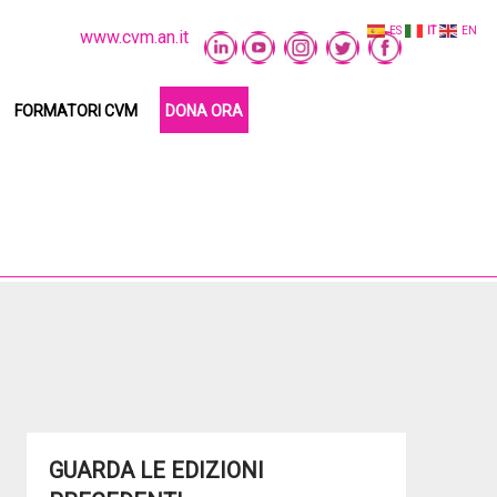
ES
IT
EN
www.cvm.an.it
FORMATORI CVM
DONA ORA
GUARDA LE EDIZIONI