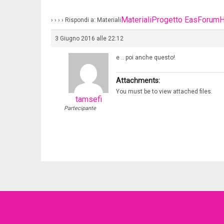
Materiali
Progetto Eas
Forum
H
›
›
›
›
Rispondi a: Materiali
3 Giugno 2016 alle 22:12
e .. poi anche questo!
Attachments:
You must be
to view attached files.
tamsefi
Partecipante