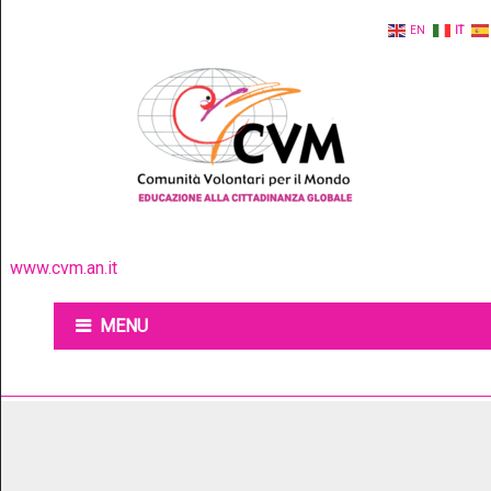
EN
IT
www.cvm.an.it
MENU