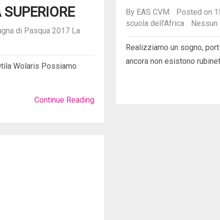
A SUPERIORE
By
EAS CVM
Posted on 1
scuola dell'Africa
Nessun
gna di Pasqua 2017
La
Realizziamo un sogno, porti
ancora non esistono rubinet
Otila Wolaris Possiamo
.
Continue Reading