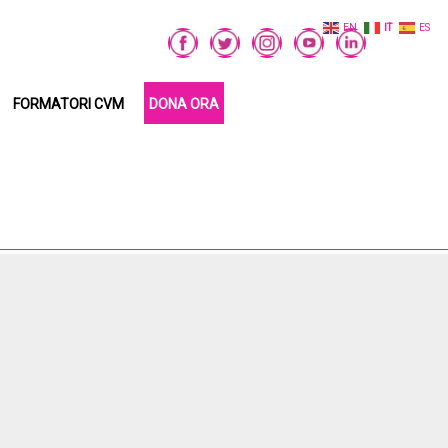
EN
IT
ES
FORMATORI CVM
DONA ORA