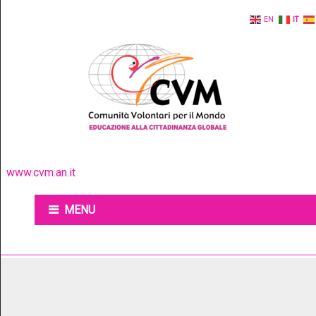
EN
IT
www.cvm.an.it
MENU