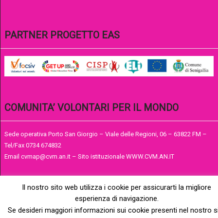
PARTNER PROGETTO EAS
COMUNITA’ VOLONTARI PER IL MONDO
Sede operativa Porto San Giorgio – Viale delle Regioni, 06 – 63822 FM –
Tel/Fax 0734 674832
Email cvmap@cvm.an.it – Sito istituzionale WWW.CVM.AN.IT
Il nostro sito web utilizza i cookie per assicurarti la migliore
esperienza di navigazione.
Se desideri maggiori informazioni sui cookie presenti nel nostro s