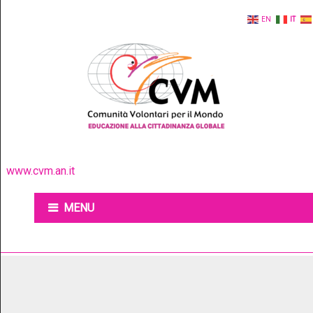
EN
IT
www.cvm.an.it
MENU