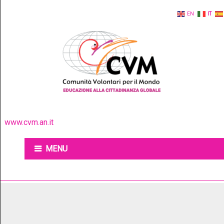
EN
IT
www.cvm.an.it
MENU