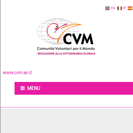
EN
IT
www.cvm.an.it
MENU