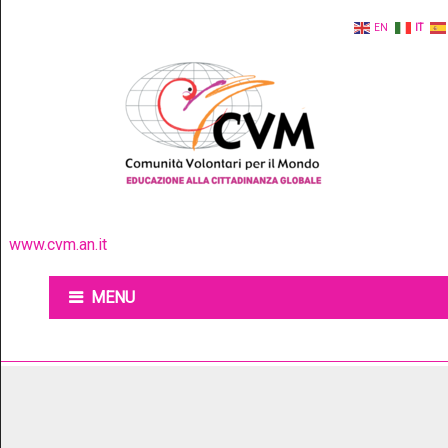
EN
IT
www.cvm.an.it
MENU