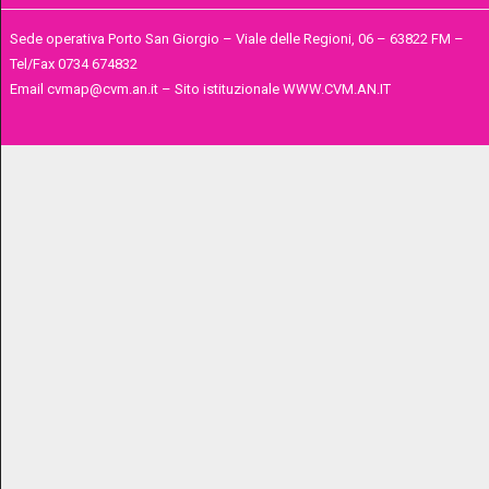
Sede operativa Porto San Giorgio – Viale delle Regioni, 06 – 63822 FM –
Tel/Fax 0734 674832
Email cvmap@cvm.an.it – Sito istituzionale WWW.CVM.AN.IT