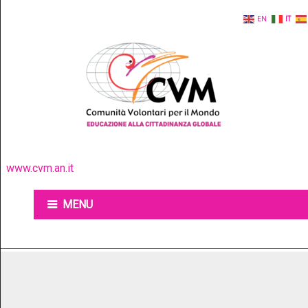
EN
IT
www.cvm.an.it
MENU