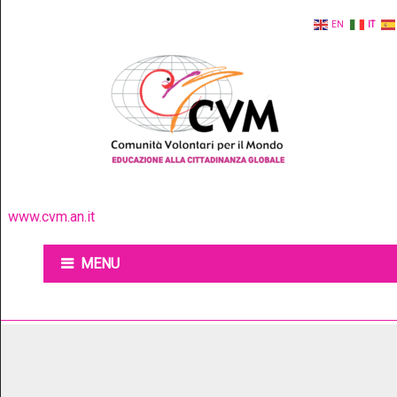
EN
IT
www.cvm.an.it
MENU