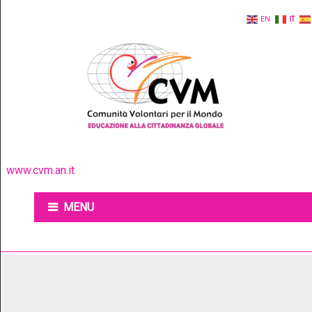
EN
IT
www.cvm.an.it
MENU