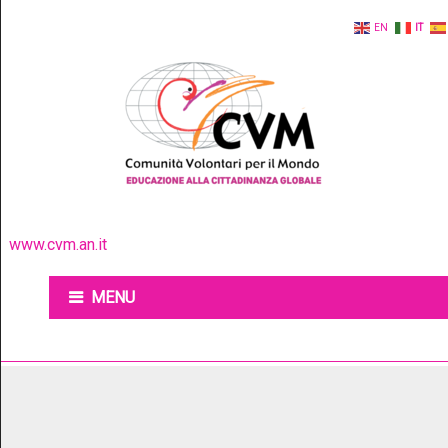
EN
IT
www.cvm.an.it
MENU