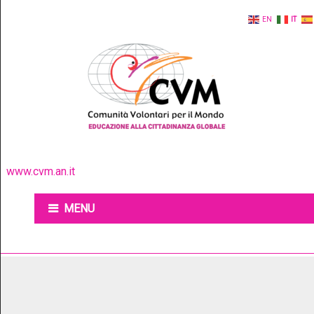
EN
IT
www.cvm.an.it
MENU