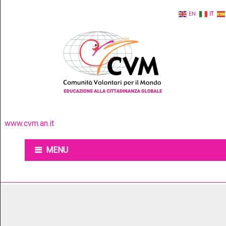
EN
IT
www.cvm.an.it
MENU