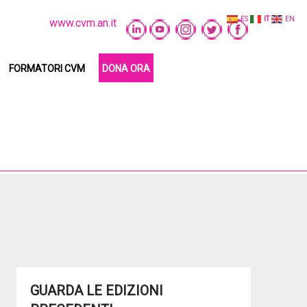
ES
IT
EN
www.cvm.an.it
FORMATORI CVM
DONA ORA
GUARDA LE EDIZIONI