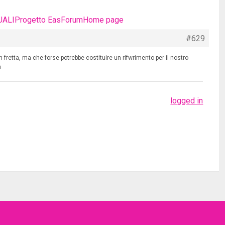
UALI
Progetto Eas
Forum
Home page
#629
 in fretta, ma che forse potrebbe costituire un rifwrimento per il nostro
a
logged in