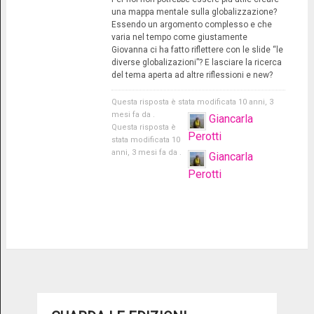
una mappa mentale sulla globalizzazione?
Essendo un argomento complesso e che
varia nel tempo come giustamente
Giovanna ci ha fatto riflettere con le slide “le
diverse globalizazioni”? E lasciare la ricerca
del tema aperta ad altre riflessioni e new?
Questa risposta è stata modificata 10 anni, 3
mesi fa da
.
Giancarla
Questa risposta è
Perotti
stata modificata 10
anni, 3 mesi fa da
.
Giancarla
Perotti