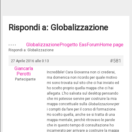
Rispondi a: Globalizzazione
Globalizzazione
Progetto Eas
Forum
Home page
›
›
›
›
Rispondi a: Globalizzazione
#581
27 Aprile 2016 alle 0:13
Giancarla
Incredibile! Cara Giovanna non ci crederai,
Perotti
ma domenica non ricordo per quale motivo
Partecipante
mi sono trovata sul sito che ci hai inviato ed
ho scelto proprio quella mappa che ci hai
allegata. L’ho salvata sul desktop pensando
che mi potesse servire per costruire la mia
mappa concettuale sulla
Globalizzazione
per
i compiti da fare per il corso di formazione.
Ho scelto quella, anche se si tratta di una
mappa mentale, perchè ritrovavo le parole
che in questo tempo di consultazione ho
incamerato per arrivare a costruire la mappa