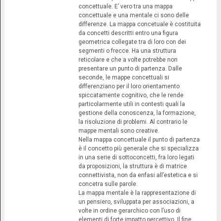
concettuale. E’ vero tra una mappa
concettuale e una mentale ci sono delle
differenze. La mappa concetuale è costituita
da concetti descritti entro una figura
geometrica collegate tra di loro con dei
segmenti o frecce. Ha una struttura
reticolare e che a volte potrebbe non
presentare un punto di partenza. Dalle
seconde, le mappe concettuali si
differenziano per il loro orientamento
spiccatamente cognitivo, che le rende
particolarmente utili in contesti quali la
gestione della conoscenza, la formazione,
la risoluzione di problemi. Al contrario le
mappe mentali sono creative.
Nella mappa concettuale il punto di partenza
è il concetto più generale che si specializza
in una serie di sottoconcetti, fra loro legati
da proposizioni, la struttura è di matrice
connettivista, non da enfasi all’estetica e si
concetra sulle parole.
La mappa mentale è la rappresentazione di
un pensiero, sviluppata per associazioni, a
volte in ordine gerarchico con l’uso di
elementi di forte impatto percettivo. Il fine