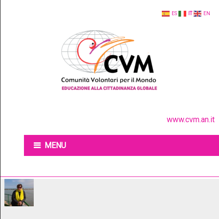
ES
IT
EN
www.cvm.an.it
MENU