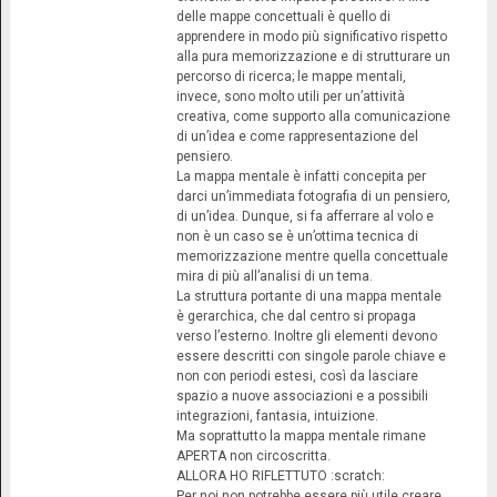
delle mappe concettuali è quello di
apprendere in modo più significativo rispetto
alla pura memorizzazione e di strutturare un
percorso di ricerca; le mappe mentali,
invece, sono molto utili per un’attività
creativa, come supporto alla comunicazione
di un’idea e come rappresentazione del
pensiero.
La mappa mentale è infatti concepita per
darci un’immediata fotografia di un pensiero,
di un’idea. Dunque, si fa afferrare al volo e
non è un caso se è un’ottima tecnica di
memorizzazione mentre quella concettuale
mira di più all’analisi di un tema.
La struttura portante di una mappa mentale
è gerarchica, che dal centro si propaga
verso l’esterno. Inoltre gli elementi devono
essere descritti con singole parole chiave e
non con periodi estesi, così da lasciare
spazio a nuove associazioni e a possibili
integrazioni, fantasia, intuizione.
Ma soprattutto la mappa mentale rimane
APERTA non circoscritta.
ALLORA HO RIFLETTUTO :scratch:
Per noi non potrebbe essere più utile creare