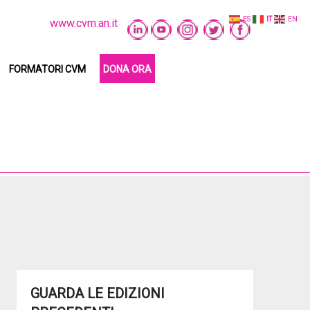
ES
IT
EN
www.cvm.an.it
FORMATORI CVM
DONA ORA
GUARDA LE EDIZIONI