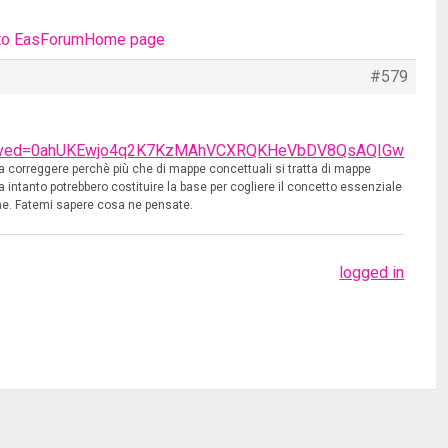
to Eas
Forum
Home page
#579
i=2&ved=0ahUKEwjo4q2K7KzMAhVCXRQKHeVbDV8QsAQIGw
a correggere perchè più che di mappe concettuali si tratta di mappe
ntanto potrebbero costituire la base per cogliere il concetto essenziale
ne. Fatemi sapere cosa ne pensate.
logged in