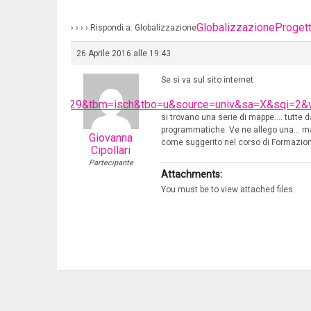
Globalizzazione
Proget
›
›
›
›
Rispondi a: Globalizzazione
26 Aprile 2016 alle 19:43
Se si va sul sito internet
&biw=1280&bih=929&tbm=isch&tbo=u&source=univ&sa=X&sq
si trovano una serie di mappe…. tutte d
programmatiche. Ve ne allego una… ma i
Giovanna
come suggerito nel corso di Formazio
Cipollari
Partecipante
Attachments:
You must be
to view attached files.