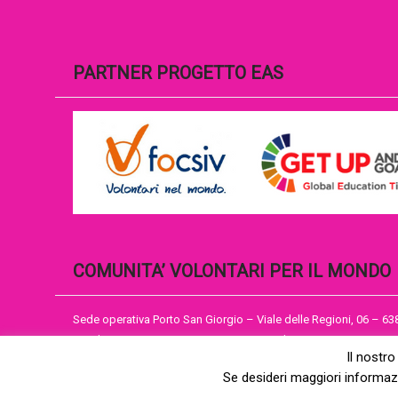
PARTNER PROGETTO EAS
COMUNITA’ VOLONTARI PER IL MONDO
Sede operativa Porto San Giorgio – Viale delle Regioni, 06 – 6
Email cvmap@cvm.an.it – Sito istituzionale WWW.CVM.AN.IT
Il nostro
Se desideri maggiori informazi