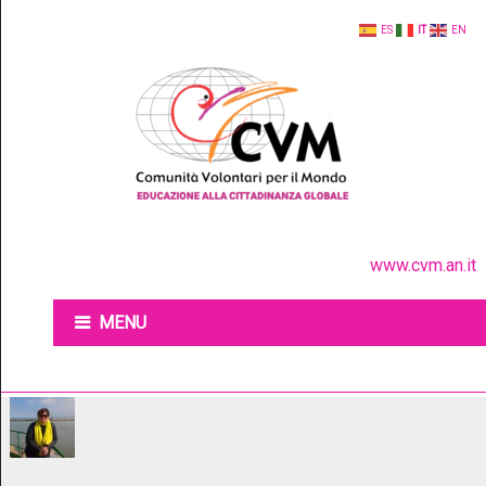
ES
IT
EN
www.cvm.an.it
MENU