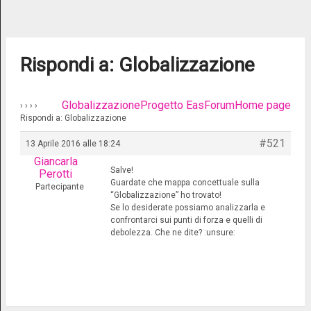
Rispondi a: Globalizzazione
Globalizzazione
Progetto Eas
Forum
Home page
›
›
›
›
Rispondi a: Globalizzazione
#521
13 Aprile 2016 alle 18:24
Giancarla
Salve!
Perotti
Guardate che mappa concettuale sulla
Partecipante
“Globalizzazione” ho trovato!
Se lo desiderate possiamo analizzarla e
confrontarci sui punti di forza e quelli di
debolezza. Che ne dite? :unsure: