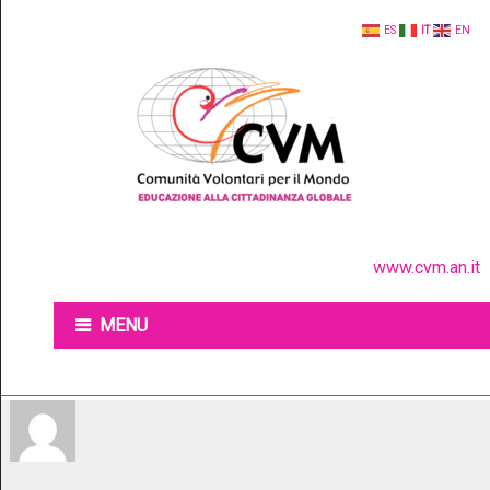
ES
IT
EN
www.cvm.an.it
MENU