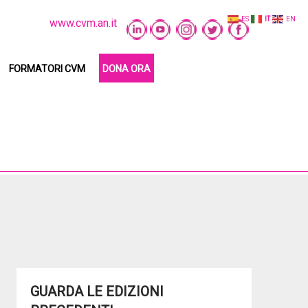
ES
IT
EN
www.cvm.an.it
FORMATORI CVM
DONA ORA
GUARDA LE EDIZIONI