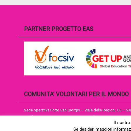
PARTNER PROGETTO EAS
COMUNITA’ VOLONTARI PER IL MONDO
Sede operativa Porto San Giorgio – Viale delle Regioni, 06 – 6
Email cvmap@cvm.an.it – Sito istituzionale WWW.CVM.AN.IT
Il nostro
Se desideri maggiori informazi