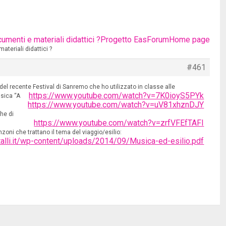
menti e materiali didattici ?
Progetto Eas
Forum
Home page
teriali didattici ?
#461
el recente Festival di Sanremo che ho utilizzato in classe alle
https://www.youtube.com/watch?v=7K0ioyS5PYk
ssica “A
https://www.youtube.com/watch?v=uV81xhznDJY
he di
https://www.youtube.com/watch?v=zrfVFEfTAFI
zoni che trattano il tema del viaggio/esilio:
stalli.it/wp-content/uploads/2014/09/Musica-ed-esilio.pdf