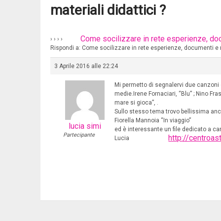
materiali didattici ?
Come socilizzare in rete esperienze, docu
›
›
›
›
Rispondi a: Come socilizzare in rete esperienze, documenti e ma
3 Aprile 2016 alle 22:24
Mi permetto di segnalervi due canzoni d
medie.Irene Fornaciari, “Blu”
; Nino Fra
mare si gioca”,
.
Sullo stesso tema trovo bellissima anc
Fiorella Mannoia “In viaggio”
lucia simi
ed è interessante un file dedicato a can
Partecipante
http://centroa
Lucia